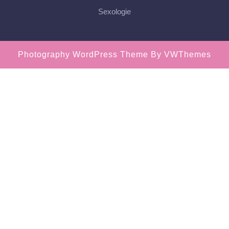
Sexologie
Photography WordPress Theme
By VWThemes
Scroll
Up