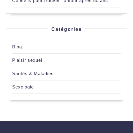
Conseils pour trouver l’amour après 50 ans
Catégories
Blog
Plaisir sexuel
Santés & Maladies
Sexologie