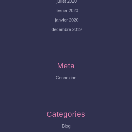
juillet 2020
février 2020
janvier 2020
décembre 2019
Meta
Connexion
Categories
Blog