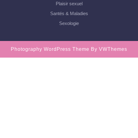
Plaisir sexuel
Santés & Maladies
Sexologie
Photography WordPress Theme
By VWThemes
Scroll
Up