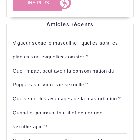
LIRE
LIRE PLUS
PLUS
Articles récents
Vigueur sexuelle masculine : quelles sont les
plantes sur lesquelles compter ?
Quel impact peut avoir la consommation du
Poppers sur votre vie sexuelle ?
Quels sont les avantages de la masturbation ?
Quand et pourquoi faut-il effectuer une
sexothérapie ?