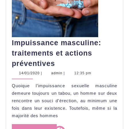
Impuissance masculine:
traitements et actions
Impuissance
préventives
masculine:
14/01/2020
admin
14/01/2020
|
admin
|
12:35 pm
traitements
Quoique l’impuissance sexuelle masculine
et
demeure toujours un tabou, un homme sur deux
actions
rencontre un souci d’érection, au minimum une
préventives
fois dans leur existence. Toutefois, même si la
majorité des hommes