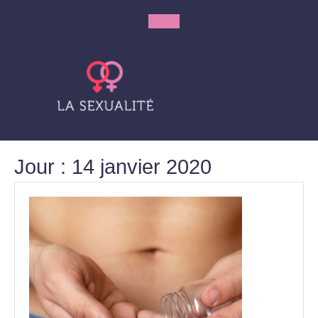
Skip
to
Open
content
Button
Jour :
14 janvier 2020