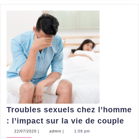
Troubles sexuels chez l’homme
Tro
: l’impact sur la vie de couple
sex
22/07/2020
admin
22/07/2020
|
admin
|
1:09 pm
che