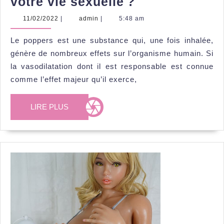
votre vie sexuelle ?
impact
11/02/2022
admin
11/02/2022
|
admin
|
5:48 am
peut
Le poppers est une substance qui, une fois inhalée,
avoir
génère de nombreux effets sur l’organisme humain. Si
la
la vasodilatation dont il est responsable est connue
consommatio
comme l’effet majeur qu’il exerce,
du
Poppers
LIRE
LIRE PLUS
sur
PLUS
votre
vie
sexuelle ?