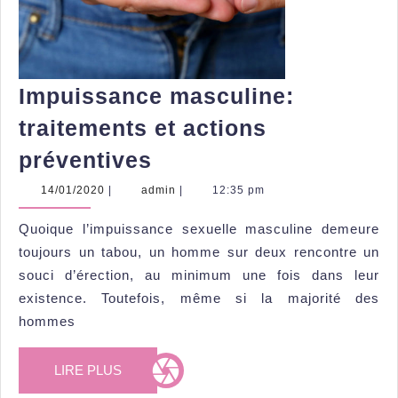
Impuissance masculine:
traitements et actions
Impuissance
préventives
masculine:
14/01/2020
admin
14/01/2020
|
admin
|
12:35 pm
traitements
Quoique l’impuissance sexuelle masculine demeure
et
toujours un tabou, un homme sur deux rencontre un
actions
souci d’érection, au minimum une fois dans leur
préventives
existence. Toutefois, même si la majorité des
hommes
LIRE
LIRE PLUS
PLUS