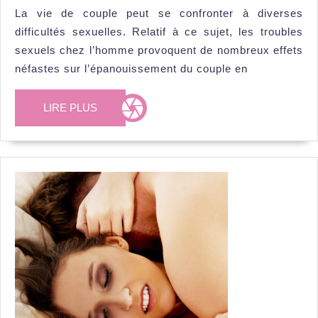
La vie de couple peut se confronter à diverses
l’h
difficultés sexuelles. Relatif à ce sujet, les troubles
:
sexuels chez l’homme provoquent de nombreux effets
l’i
néfastes sur l’épanouissement du couple en
sur
la
LIRE
LIRE PLUS
vie
PLUS
de
cou