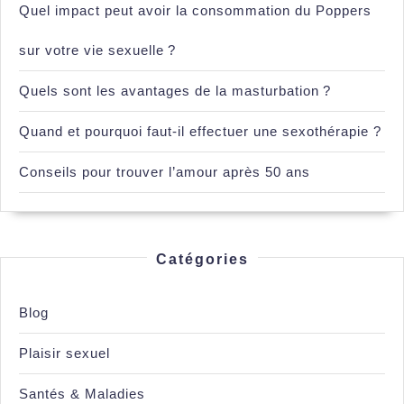
Quel impact peut avoir la consommation du Poppers
sur votre vie sexuelle ?
Quels sont les avantages de la masturbation ?
Quand et pourquoi faut-il effectuer une sexothérapie ?
Conseils pour trouver l’amour après 50 ans
Catégories
Blog
Plaisir sexuel
Santés & Maladies