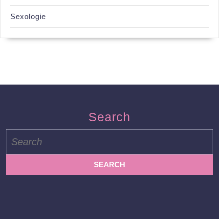
Sexologie
Search
Search
for: