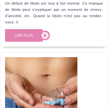
Un défaut de libido est tout à fait normal. Ce manque
booster
de libido peut s’expliquer par un moment de stress,
le
d’anxiété, etc. Quand la libido n’est pas au rendez-
désir
vous, il
sexuel
LIRE
LIRE PLUS
PLUS