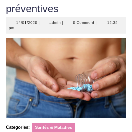
préventives
14/01/2020
admin
14/01/2020
|
admin
|
0 Comment
|
12:35
pm
Categories:
Santés & Maladies