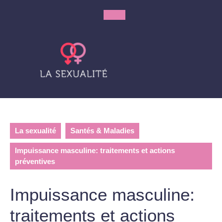
Skip
to
Open
content
Button
La sexualité
Santés & Maladies
Impuissance masculine: traitements et actions
préventives
Impuissance masculine:
traitements et actions