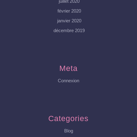
juillet 2020
février 2020
janvier 2020
décembre 2019
Meta
Connexion
Categories
Blog