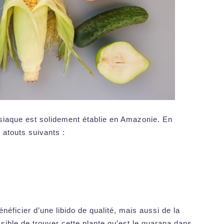
disiaque est solidement établie en Amazonie. En
atouts suivants :
éficier d’une libido de qualité, mais aussi de la
ossible de trouver cette plante qu’est le guarana dans