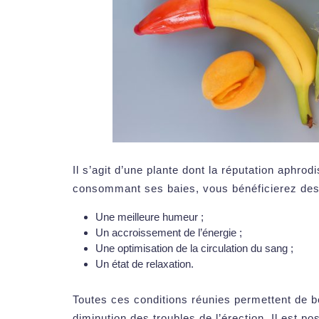
Il s’agit d’une plante dont la réputation aphro
consommant ses baies, vous bénéficierez des 
Une meilleure humeur ;
Un accroissement de l’énergie ;
Une optimisation de la circulation du sang ;
Un état de relaxation.
Toutes ces conditions réunies permettent de bén
diminution des troubles de l’érection. Il est p