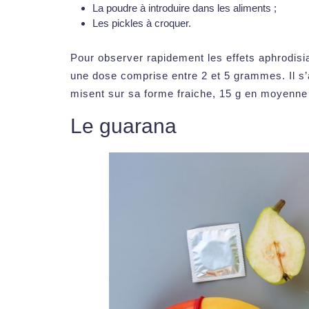
La poudre à introduire dans les aliments ;
Les pickles à croquer.
Pour observer rapidement les effets aphrodis
une dose comprise entre 2 et 5 grammes. Il s’
misent sur sa forme fraiche, 15 g en moyenne 
Le guarana