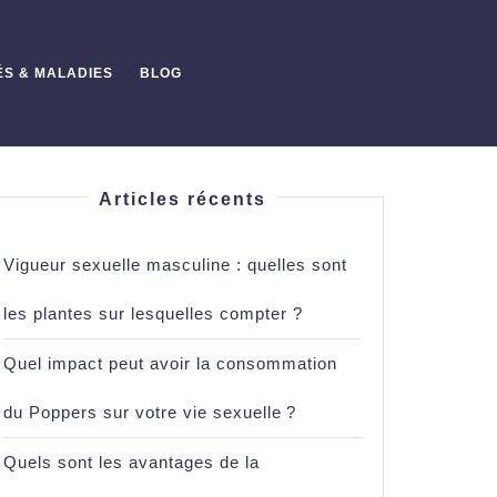
ÉS & MALADIES
BLOG
Articles récents
Vigueur sexuelle masculine : quelles sont
les plantes sur lesquelles compter ?
Quel impact peut avoir la consommation
du Poppers sur votre vie sexuelle ?
Quels sont les avantages de la