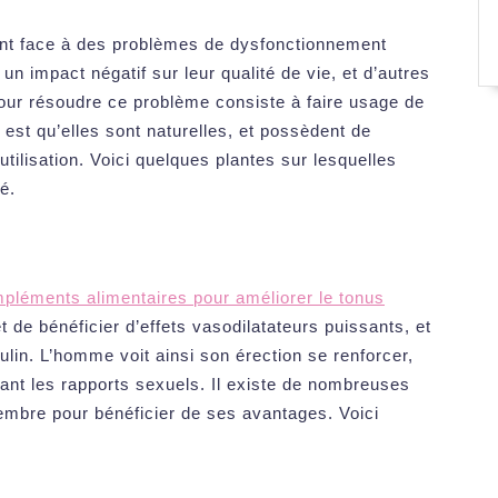
nt face à des problèmes de dysfonctionnement
 un impact négatif sur leur qualité de vie, et d’autres
pour résoudre ce problème consiste à faire usage de
est qu’elles sont naturelles, et possèdent de
ilisation. Voici quelques plantes sur lesquelles
é.
mpléments alimentaires pour améliorer le tonus
 de bénéficier d’effets vasodilatateurs puissants, et
lin. L’homme voit ainsi son érection se renforcer,
nt les rapports sexuels. Il existe de nombreuses
mbre pour bénéficier de ses avantages. Voici