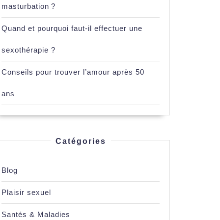
masturbation ?
Quand et pourquoi faut-il effectuer une
sexothérapie ?
Conseils pour trouver l’amour après 50
ans
Catégories
Blog
Plaisir sexuel
Santés & Maladies